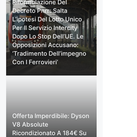
Riformulazione Del
Decreto Pnrr: Salta
L’ipotesi Del Lotto Unico
Per Il Servizio Intercity
Dopo Lo Stop Dell’UE. Le
Opposizioni Accusano:
‘Tradimento Dell’impegno
Con I Ferrovieri’
Offerta Imperdibile: Dyson
V8 Absolute
Ricondizionato A 184€ Su