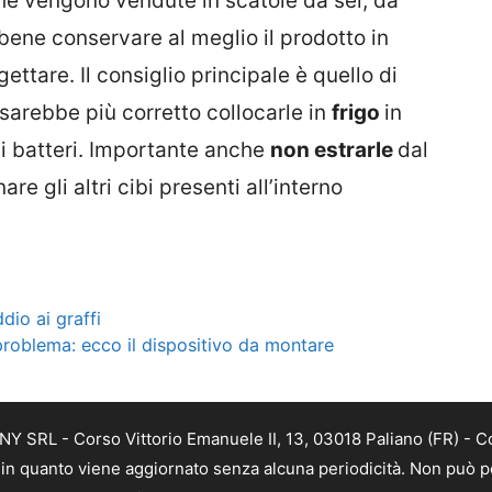
hé vengono vendute in scatole da sei, da
 bene conservare al meglio il prodotto in
ettare. Il consiglio principale è quello di
 sarebbe più corretto collocarle in
frigo
in
di batteri. Importante anche
non estrarle
dal
e gli altri cibi presenti all’interno
dio ai graffi
 problema: ecco il dispositivo da montare
Y SRL - Corso Vittorio Emanuele II, 13, 03018 Paliano (FR) - C
a, in quanto viene aggiornato senza alcuna periodicità. Non può p