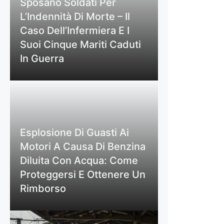
Sposano Soldati Per
L’Indennità Di Morte – Il
Caso Dell’Infermiera E I
Suoi Cinque Mariti Caduti
In Guerra
Esplosione Di Guasti Ai
Motori A Causa Di Benzina
Diluita Con Acqua: Come
Proteggersi E Ottenere Un
Rimborso