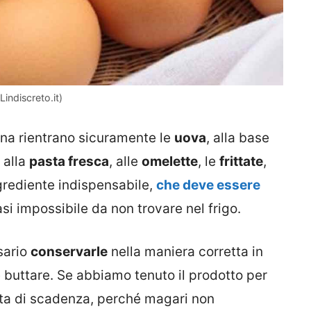
indiscreto.it)
ucina rientrano sicuramente le
uova
, alla base
 alla
pasta fresca
, alle
omelette
, le
frittate
,
grediente indispensabile,
che deve essere
asi impossibile da non trovare nel frigo.
sario
conservarle
nella maniera corretta in
 buttare. Se abbiamo tenuto il prodotto per
ata di scadenza, perché magari non