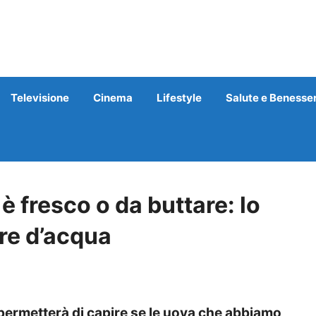
Televisione
Cinema
Lifestyle
Salute e Benesse
è fresco o da buttare: lo
re d’acqua
permetterà di capire se le uova che abbiamo