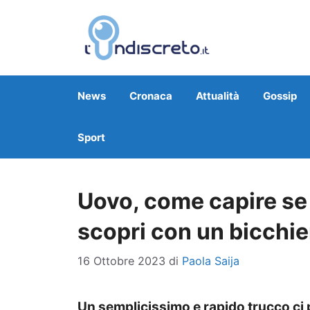
Vai
al
contenuto
News
Cronaca
Attualità
Gossip
Sport
Uovo, come capire se 
scopri con un bicchie
16 Ottobre 2023
di
Paola Saija
Un semplicissimo e rapido trucco ci 