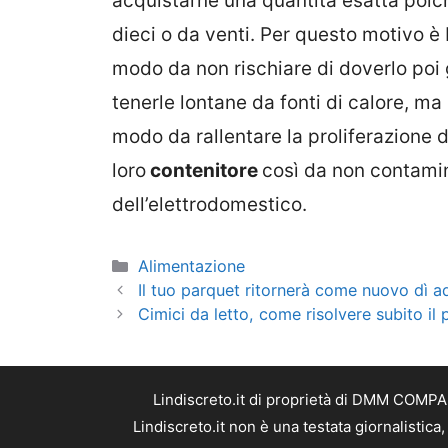
acquistarne una quantità esatta poic
dieci o da venti. Per questo motivo è
modo da non rischiare di doverlo poi g
tenerle lontane da fonti di calore, ma
modo da rallentare la proliferazione 
loro
contenitore
così da non contaminar
dell’elettrodomestico.
Categorie
Alimentazione
Il tuo parquet ritornerà come nuovo dì ad
Cimici da letto, come risolvere subito il
Lindiscreto.it di proprietà di DMM COMPAN
Lindiscreto.it non è una testata giornalistic