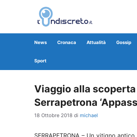
Vai
al
contenuto
News
Cronaca
Attualità
Gossip
Sport
Viaggio alla scoperta
Serrapetrona ‘Appassi
18 Ottobre 2018
di
michael
SERRAPETRONA – Un vitigno antico c