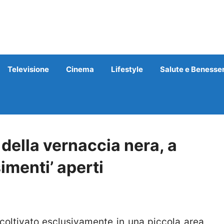
Televisione
Cinema
Lifestyle
Salute e Benesse
 della vernaccia nera, a
menti’ aperti
oltivato esclusivamente in una piccola area