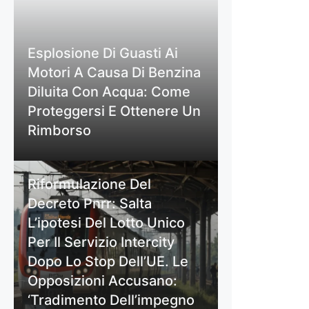
Esplosione Di Guasti Ai
Motori A Causa Di Benzina
Diluita Con Acqua: Come
Proteggersi E Ottenere Un
Rimborso
Riformulazione Del
Decreto Pnrr: Salta
L’ipotesi Del Lotto Unico
Per Il Servizio Intercity
Dopo Lo Stop Dell’UE. Le
Opposizioni Accusano:
‘Tradimento Dell’impegno