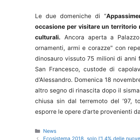
Le due domeniche di “
Appassimen
occasione per visitare un territorio 
culturali.
Ancora aperta a Palazzo C
ornamenti, armi e corazze" con reper
dinosauro vissuto 75 milioni di anni 
San Francesco, custode di capolav
d'Alessandro. Domenica 18 novembre 
altro segno di rinascita dopo il sism
chiusa sin dal terremoto del ’97, 
esporre le opere d’arte provenienti dai
Categorie
News
Ecosistema 2018, solo l’1,4% delle nuove 