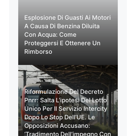
Esplosione Di Guasti Ai Motori
A Causa Di Benzina Diluita
Con Acqua: Come
Proteggersi E Ottenere Un
Rimborso
Riformulazione Del Decreto
Pnrr: Salta L’ipotesi Del Lotto
Unico Per Il Servizio Intercity
Dopo Lo Stop Dell’UE. Le
Opposizioni Accusano:
‘Tradimento Dell’impegno Con