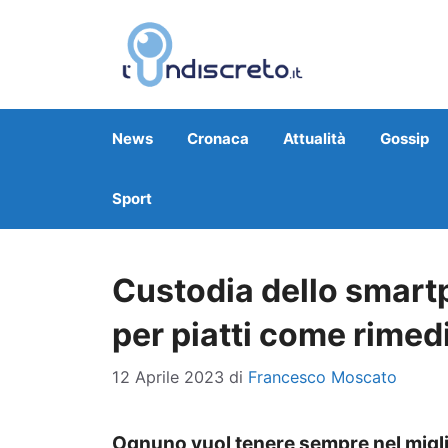
Vai
al
contenuto
News
Cronaca
Attualità
Gossip
Sport
Custodia dello smartp
per piatti come rimed
12 Aprile 2023
di
Francesco Moscato
Ognuno vuol tenere sempre nel migli