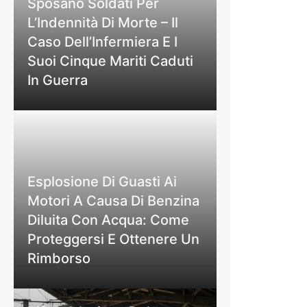
Sposano Soldati Per
L’Indennità Di Morte – Il
Caso Dell’Infermiera E I
Suoi Cinque Mariti Caduti
In Guerra
Esplosione Di Guasti Ai
Motori A Causa Di Benzina
Diluita Con Acqua: Come
Proteggersi E Ottenere Un
Rimborso