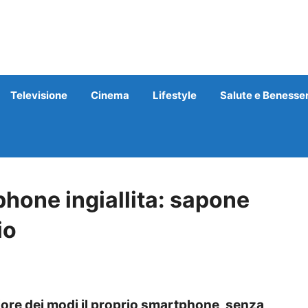
Televisione
Cinema
Lifestyle
Salute e Benesse
hone ingiallita: sapone
io
ore dei modi il proprio smartphone, senza