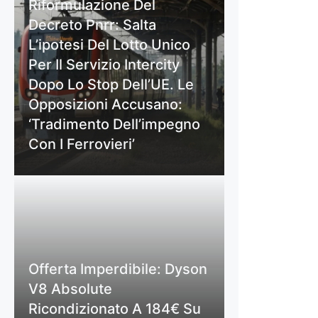
Riformulazione Del
Decreto Pnrr: Salta
L’ipotesi Del Lotto Unico
Per Il Servizio Intercity
Dopo Lo Stop Dell’UE. Le
Opposizioni Accusano:
‘Tradimento Dell’impegno
Con I Ferrovieri’
Offerta Imperdibile: Dyson
V8 Absolute
Ricondizionato A 184€ Su