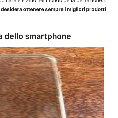
cinare e siamo nel mondo della perfezione.
I
i desidera ottenere sempre i migliori prodotti
ia dello smartphone