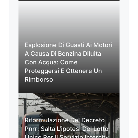
Esplosione Di Guasti Ai Motori
A Causa Di Benzina Diluita
Con Acqua: Come
Proteggersi E Ottenere Un
Rimborso
Riformulazione Del Decreto
Pnrr: Salta L’ipotesi Del Lotto
Unico Per Il Servizio Intercity