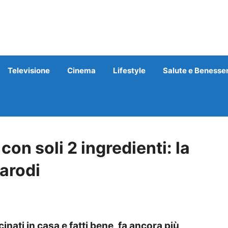
Televisione
Cinema
Lifestyle
Salute e Benesse
on soli 2 ingredienti: la
Parodi
cinati in casa e fatti bene, fa ancora più