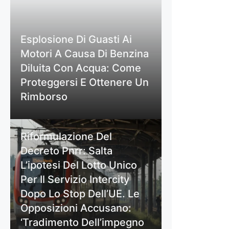
Esplosione Di Guasti Ai
Motori A Causa Di Benzina
Diluita Con Acqua: Come
Proteggersi E Ottenere Un
Rimborso
Riformulazione Del
Decreto Pnrr: Salta
L’ipotesi Del Lotto Unico
Per Il Servizio Intercity
Dopo Lo Stop Dell’UE. Le
Opposizioni Accusano:
‘Tradimento Dell’impegno