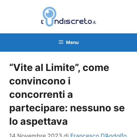
Vai
al
contenuto
Menu
“Vite al Limite”, come
convincono i
concorrenti a
partecipare: nessuno se
lo aspettava
14 Novembre 2023
di
Francesco D’Andolfo