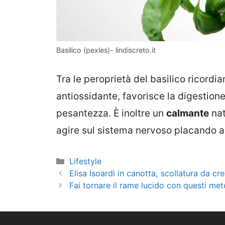
Basilico (pexles)- lindiscreto.it
Tra le peroprietà del basilico ricordi
antiossidante, favorisce la digestion
pesantezza. È inoltre un
calmante
nat
agire sul sistema nervoso placando an
Categorie
Lifestyle
Elisa Isoardi in canotta, scollatura da c
Fai tornare il rame lucido con questi me