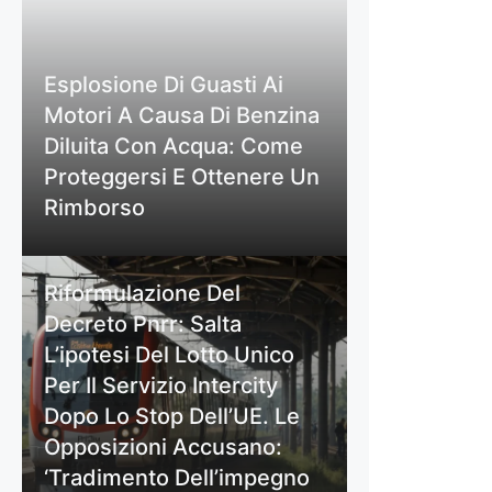
Esplosione Di Guasti Ai
Motori A Causa Di Benzina
Diluita Con Acqua: Come
Proteggersi E Ottenere Un
Rimborso
Riformulazione Del
Decreto Pnrr: Salta
L’ipotesi Del Lotto Unico
Per Il Servizio Intercity
Dopo Lo Stop Dell’UE. Le
Opposizioni Accusano:
‘Tradimento Dell’impegno