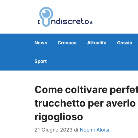
Vai
al
contenuto
News
Cronaca
Attualità
Gossip
Sport
Come coltivare perfett
trucchetto per averl
rigoglioso
21 Giugno 2023
di
Noemi Aloisi