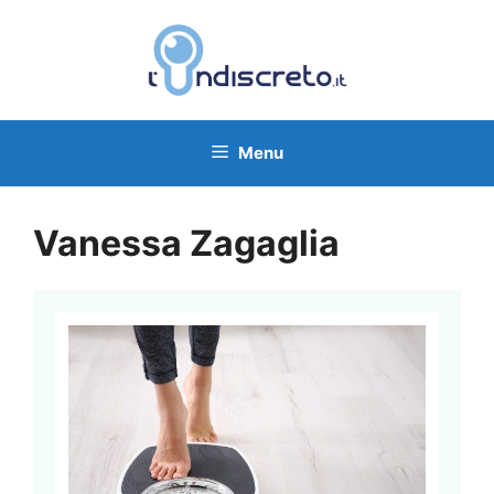
Vai
al
contenuto
Menu
Vanessa Zagaglia