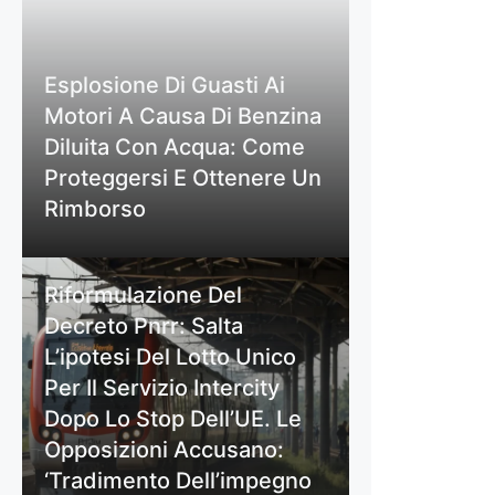
Esplosione Di Guasti Ai
Motori A Causa Di Benzina
Diluita Con Acqua: Come
Proteggersi E Ottenere Un
Rimborso
Riformulazione Del
Decreto Pnrr: Salta
L’ipotesi Del Lotto Unico
Per Il Servizio Intercity
Dopo Lo Stop Dell’UE. Le
Opposizioni Accusano:
‘Tradimento Dell’impegno