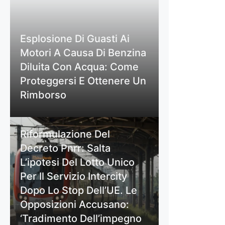
Esplosione Di Guasti Ai
Motori A Causa Di Benzina
Diluita Con Acqua: Come
Proteggersi E Ottenere Un
Rimborso
Riformulazione Del
Decreto Pnrr: Salta
L’ipotesi Del Lotto Unico
Per Il Servizio Intercity
Dopo Lo Stop Dell’UE. Le
Opposizioni Accusano:
‘Tradimento Dell’impegno